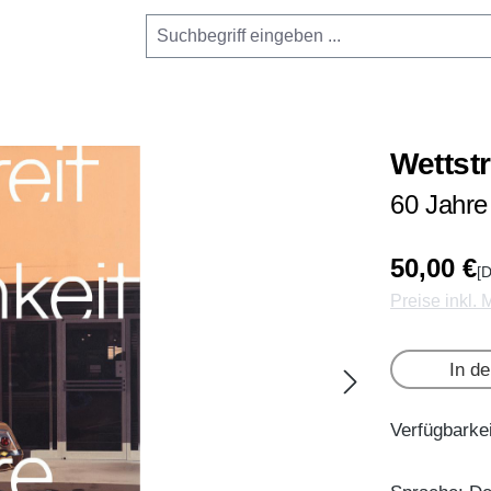
Wettstr
60 Jahre
50,00 €
[D
Preise inkl.
In d
Verfügbarkei