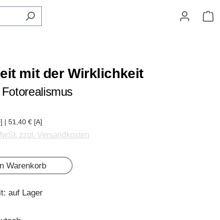
W
eit mit der Wirklichkeit
 Fotorealismus
] | 51,40 € [A]
 MwSt. zzgl. Versandkosten
en Warenkorb
t: auf Lager