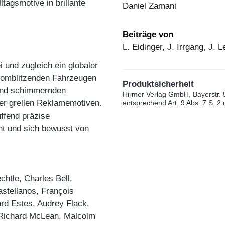
tagsmotive in brillante
Daniel Zamani
Beiträge von
L. Eidinger, J. Irrgang, J.
 und zugleich ein globaler
hromblitzenden Fahrzeugen
Produktsicherheit
zend schimmernden
Hirmer Verlag GmbH, Bayerstr. 
der grellen Reklamemotiven.
entsprechend Art. 9 Abs. 7 S. 2
üffend präzise
cht und sich bewusst von
htle, Charles Bell,
stellanos, François
rd Estes, Audrey Flack,
 Richard McLean, Malcolm