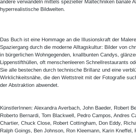
andere verwandeln mittels spezieller Maltechniken banale All
hyperrealistische Bildwelten.
Das Buch ist eine Hommage an die Illusionskraft der Malerei
Spaziergang durch die moderne Alltagskultur: Bilder von c
in bürgerlichen Wohngegenden, knallbunten Candys, glän
Lippenstifthüllen, oft menschenleeren Schnellrestaurants o
Sie alle bestechen durch technische Brillanz und eine verbl
Wirklichkeitsnähe, die den Wettstreit mit der Fotografie su
der Abstraktion abwendet.
KünstlerInnen: Alexandra Averbach, John Baeder, Robert Bec
Roberto Bernardi, Tom Blackwell, Pedro Campos, Andres Ca
Chartier, Chuck Close, Robert Cottingham, Don Eddy, Richa
Ralph Goings, Ben Johnson, Ron Kleemann, Karin Kneffel,