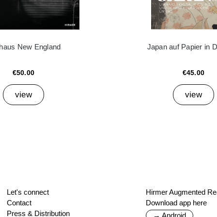
haus New England
Japan auf Papier in 
€50.00
€45.00
view
view
Let's connect
Hirmer Augmented Rea
Contact
Download app here
Press & Distribution
→ Android