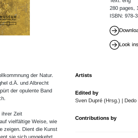
Text: eng
280 pages, 
ISBN: 978-3
Downloa
Look in
vollkommnung der Natur.
Artists
hel d.Ä. und Albrecht
pürt der opulente Band
Edited by
ch.
Sven Dupré (Hrsg.) | Dedo
ihrer Zeit
Contributions by
uf vielfältige Weise, wie
e zeigen. Dient die Kunst
dient sie sich umgekehrt