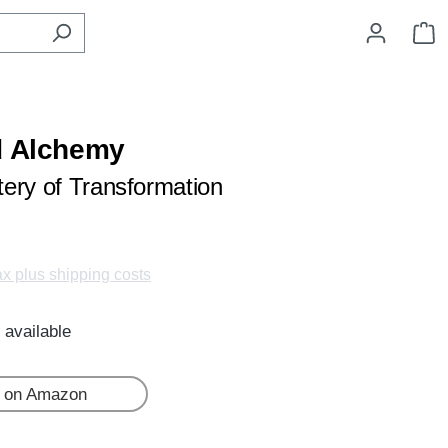
S
d Alchemy
ery of Transformation
tax plus shipping costs
 available
 on Amazon