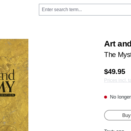
Art an
The Myst
$49.95
Prices incl. 
No longer
Buy