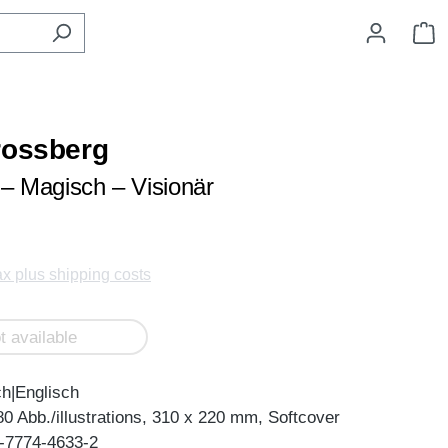
S
rossberg
 – Magisch – Visionär
tax plus shipping costs
t available
ch|Englisch
0 Abb./illustrations, 310 x 220 mm, Softcover
-7774-4633-2