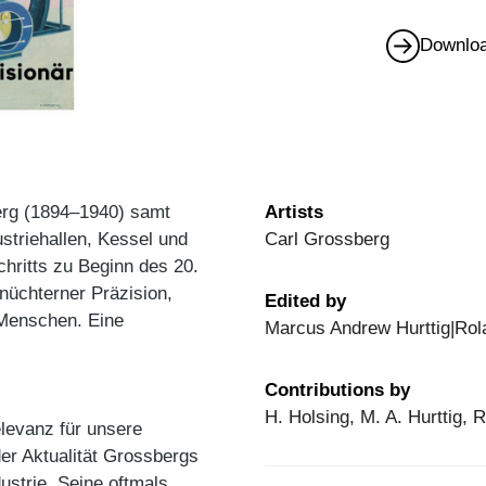
Downloa
erg (1894–1940) samt
Artists
striehallen, Kessel und
Carl Grossberg
hritts zu Beginn des 20.
nüchterner Präzision,
Edited by
 Menschen. Eine
Marcus Andrew Hurttig|Rol
Contributions by
H. Holsing, M. A. Hurttig, 
levanz für unsere
er Aktualität Grossbergs
ustrie. Seine oftmals