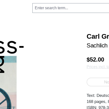
Carl G
Sachlich
$52.00
Prices incl. 
No
Text: Deuts
168 pages, 8
ISBN: 978-3