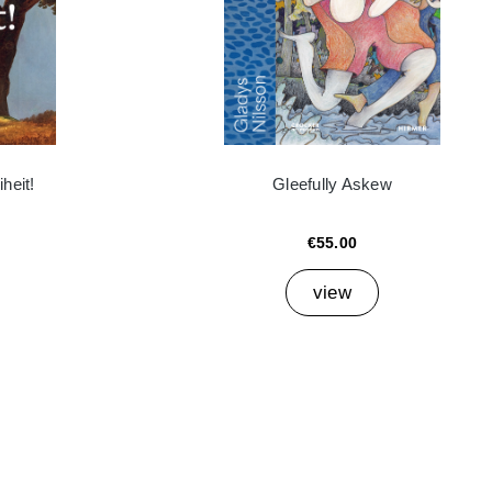
heit!
Gleefully Askew
€55.00
view