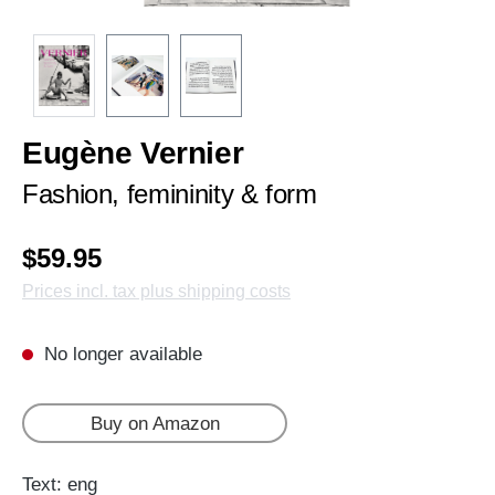
Eugène Vernier
Fashion, femininity & form
$59.95
Prices incl. tax plus shipping costs
No longer available
Buy on Amazon
Text: eng