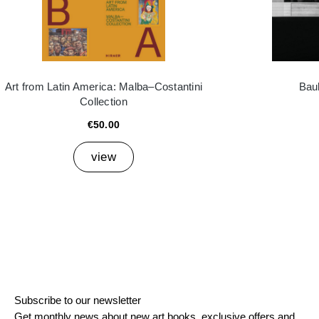
Art from Latin America: Malba–Costantini
Bau
Collection
€50.00
view
Subscribe to our newsletter
Get monthly news about new art books, exclusive offers and