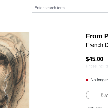
From P
French D
$45.00
Prices incl. 
No longer
Buy