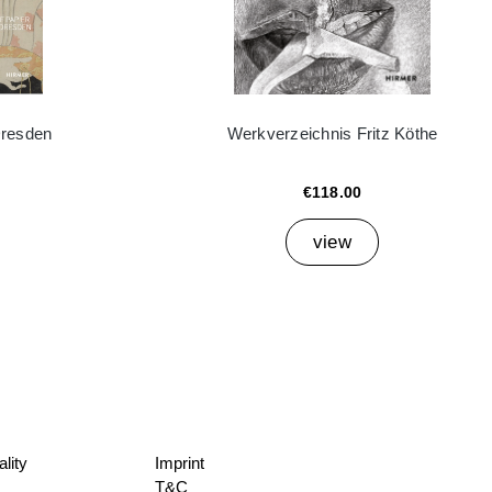
Dresden
Werkverzeichnis Fritz Köthe
€118.00
view
lity
Imprint
T&C