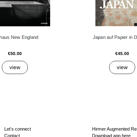
haus New England
Japan auf Papier in 
€50.00
€45.00
view
view
Let's connect
Hirmer Augmented Rea
Contact
Download app here