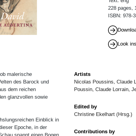
Text: eng
228 pages, 
ISBN: 978-3
Downloa
Look in
 ob malerische
Artists
Welten des Barock und
Nicolas Poussins, Claude L
aus dem reichen
Poussin, Claude Lorrain, 
den glanzvollen sowie
Edited by
Christine Ekelhart (Hrsg.)
hslungsreichen Einblick in
dieser Epoche, in der
Contributions by
 Schau spannt einen Bogen