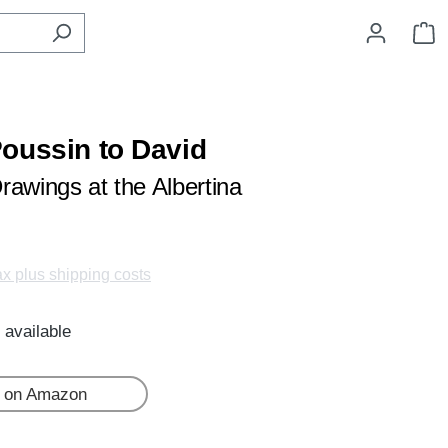
S
oussin to David
rawings at the Albertina
tax plus shipping costs
 available
 on Amazon