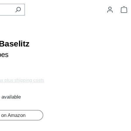
S
Baselitz
oes
tax plus shipping costs
 available
 on Amazon