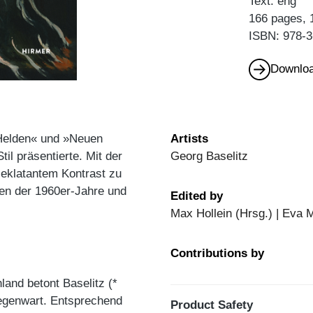
Text: eng
166 pages, 
ISBN: 978-3
Downloa
»Helden« und »Neuen
Artists
til präsentierte. Mit der
Georg Baselitz
n eklatantem Kontrast zu
en der 1960er-Jahre und
Edited by
Max Hollein (Hrsg.) | Eva 
Contributions by
and betont Baselitz (*
egenwart. Entsprechend
Product Safety