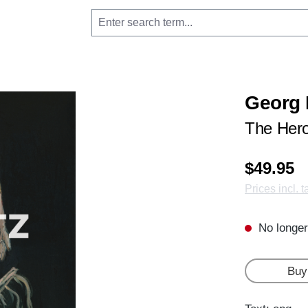
Georg 
The Her
$49.95
Prices incl. 
No longer
Buy