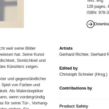
Text: eng
128 pages, 
ISBN: 978-3
Downloa
ht weil seine Bilder
Artists
ewiesen hat. Seine Kunst
Gerhard Richter, Gerhard 
ichkeit, Sinnlichkeit und
des Künstlers zeigen.
Edited by
Christoph Schreier (Hrsg.)
kter und gegenständlicher
s Spiel von Farben und
Contributions by
keit. Als Malerskeptiker
 dann, wenn vordergründig
s für seine Tür-, Vorhang-
Product Safety