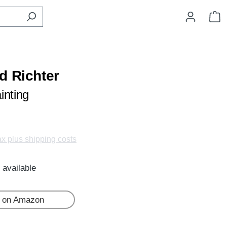
S
d Richter
inting
tax plus shipping costs
 available
 on Amazon