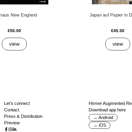
haus New England
Japan auf Papier in 
€50.00
€45.00
view
view
Let's connect
Hirmer Augmented Rea
Contact
Download app here
Press & Distribution
→ Android
Preview
→ iOS