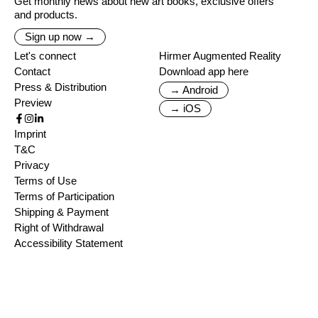
Get monthly news about new art books, exclusive offers
and products.
Sign up now →
Let's connect
Hirmer Augmented Reality
Contact
Download app here
Press & Distribution
→ Android
Preview
→ iOS
Imprint
T&C
Privacy
Terms of Use
Terms of Participation
Shipping & Payment
Right of Withdrawal
Accessibility Statement