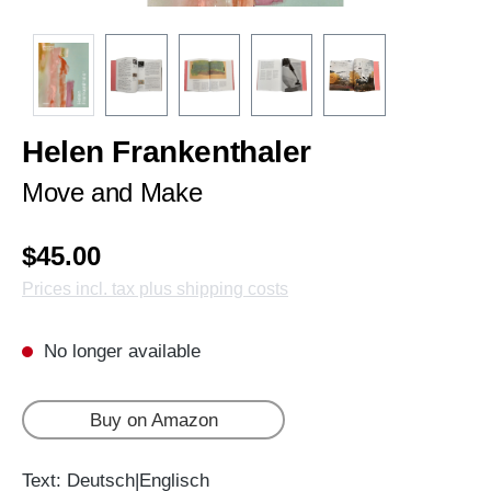
Helen Frankenthaler
Move and Make
$45.00
Prices incl. tax plus shipping costs
No longer available
Buy on Amazon
Text: Deutsch|Englisch