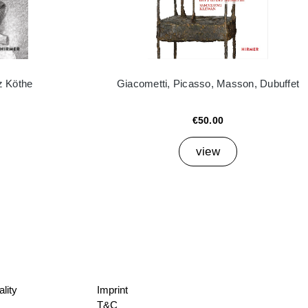
z Köthe
Giacometti, Picasso, Masson, Dubuffet
€50.00
view
lity
Imprint
T&C