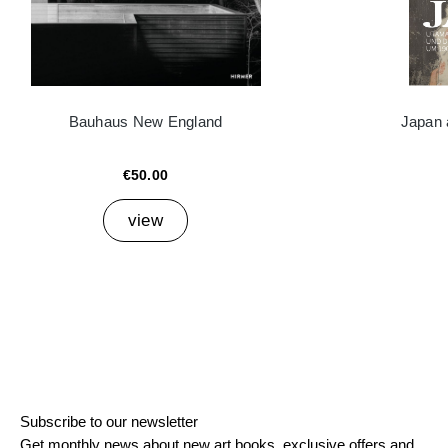
Bauhaus New England
Japan 
€50.00
view
Subscribe to our newsletter
Get monthly news about new art books, exclusive offers and