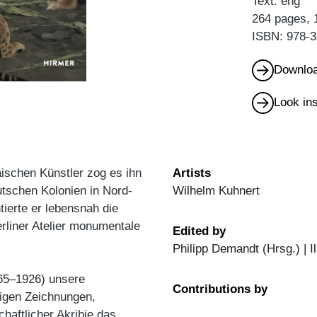
Text: eng
264 pages, 
ISBN: 978-3
Downloa
Look in
äischen Künstler zog es ihn
Artists
tschen Kolonien in Nord-
Wilhelm Kuhnert
ierte er lebensnah die
erliner Atelier monumentale
Edited by
Philipp Demandt (Hrsg.) | 
865–1926) unsere
Contributions by
digen Zeichnungen,
haftlicher Akribie das