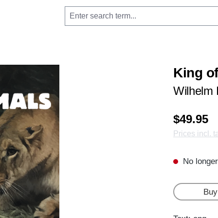
King o
Wilhelm 
$49.95
Prices incl. 
No longer
Buy