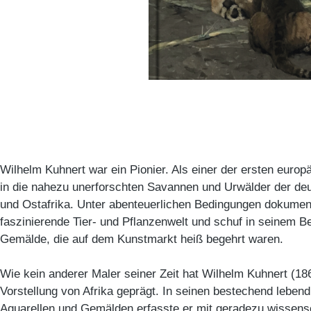
Wilhelm Kuhnert war ein Pionier. Als einer der ersten europ
in die nahezu unerforschten Savannen und Urwälder der deu
und Ostafrika. Unter abenteuerlichen Bedingungen dokument
faszinierende Tier- und Pflanzenwelt und schuf in seinem B
Gemälde, die auf dem Kunstmarkt heiß begehrt waren.
Wie kein anderer Maler seiner Zeit hat Wilhelm Kuhnert (1
Vorstellung von Afrika geprägt. In seinen bestechend leben
Aquarellen und Gemälden erfasste er mit geradezu wissensc