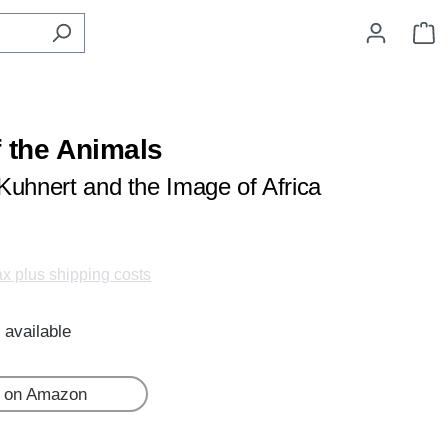
S
f the Animals
Kuhnert and the Image of Africa
tax plus shipping costs
 available
 on Amazon