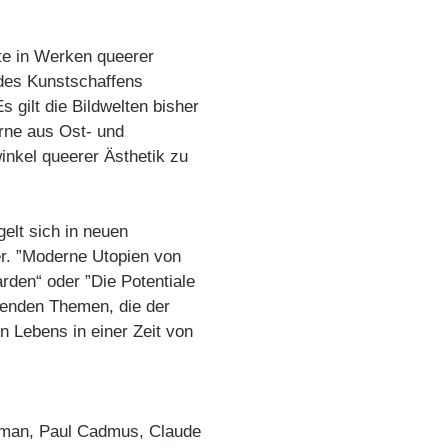
te in Werken queerer
 des Kunstschaffens
 gilt die Bildwelten bisher
erne aus Ost- und
nkel queerer Ästhetik zu
elt sich in neuen
er. ”Moderne Utopien von
rden“ oder ”Die Potentiale
nnenden Themen, die der
en Lebens in einer Zeit von
gman, Paul Cadmus, Claude