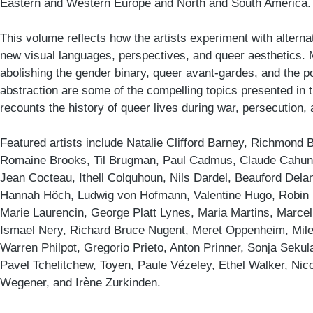
Eastern and Western Europe and North and South America.
This volume reflects how the artists experiment with alternat
new visual languages, perspectives, and queer aesthetics. 
abolishing the gender binary, queer avant-gardes, and the po
abstraction are some of the compelling topics presented in 
recounts the history of queer lives during war, persecution,
Featured artists include Natalie Clifford Barney, Richmond
Romaine Brooks, Til Brugman, Paul Cadmus, Claude Cahun
Jean Cocteau, Ithell Colquhoun, Nils Dardel, Beauford Delan
Hannah Höch, Ludwig von Hofmann, Valentine Hugo, Robin Ir
Marie Laurencin, George Platt Lynes, Maria Martins, Marc
Ismael Nery, Richard Bruce Nugent, Meret Oppenheim, Milen
Warren Philpot, Gregorio Prieto, Anton Prinner, Sonja Sekula
Pavel Tchelitchew, Toyen, Paule Vézeley, Ethel Walker, Ni
Wegener, and Irène Zurkinden.