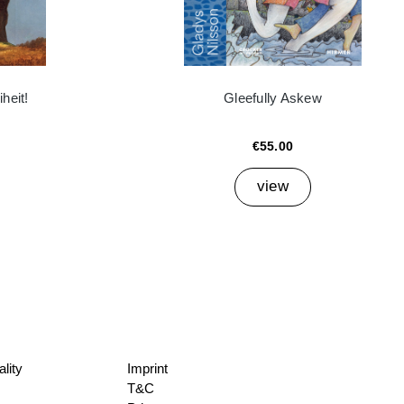
heit!
Gleefully Askew
€55.00
view
lity
Imprint
T&C