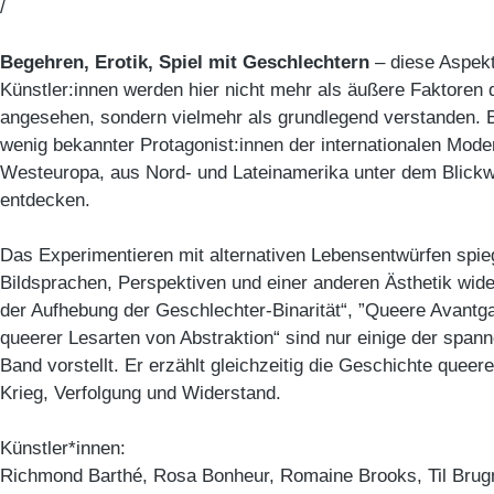
/
Begehren, Erotik, Spiel mit Geschlechtern
– diese Aspek
Künstler:innen werden hier nicht mehr als äußere Faktoren
angesehen, sondern vielmehr als grundlegend verstanden. Es
wenig bekannter Protagonist:innen der internationalen Mod
Westeuropa, aus Nord- und Lateinamerika unter dem Blickwi
entdecken.
Das Experimentieren mit alternativen Lebensentwürfen spieg
Bildsprachen, Perspektiven und einer anderen Ästhetik wid
der Aufhebung der Geschlechter-Binarität“, ”Queere Avantga
queerer Lesarten von Abstraktion“ sind nur einige der spa
Band vorstellt. Er erzählt gleichzeitig die Geschichte queer
Krieg, Verfolgung und Widerstand.
Künstler*innen:
Richmond Barthé, Rosa Bonheur, Romaine Brooks, Til Bru