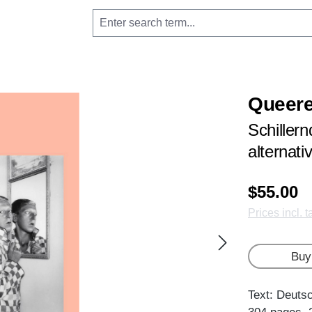
Queere
Schiller
alternat
$55.00
Prices incl. 
Buy
Text: Deuts