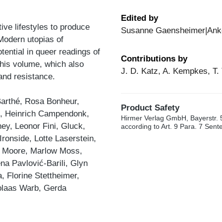
Edited by
ive lifestyles to produce
Susanne Gaensheimer|Anke
Modern utopias of
tential in queer readings of
Contributions by
this volume, which also
J. D. Katz, A. Kempkes, T. 
 and resistance.
 Barthé, Rosa Bonheur,
Product Safety
, Heinrich Campendonk,
Hirmer Verlag GmbH, Bayerstr. 
ey, Leonor Fini, Gluck,
according to Art. 9 Para. 7 Sen
onside, Lotte Laserstein,
el Moore, Marlow Moss,
a Pavlović-Barili, Glyn
, Florine Stettheimer,
colaas Warb, Gerda