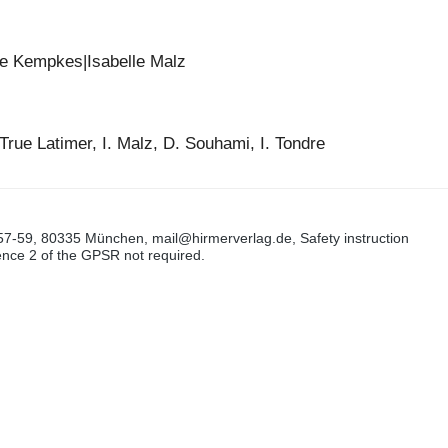
 Kempkes|Isabelle Malz
True Latimer, I. Malz, D. Souhami, I. Tondre
57-59, 80335 München, mail@hirmerverlag.de, Safety instruction
tence 2 of the GPSR not required.