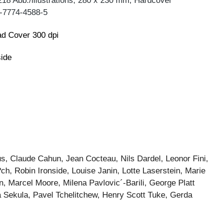
218 Abb./illustrations, 280 x 230 mm, Hardcover
-7774-4588-5
d Cover 300 dpi
side
, Claude Cahun, Jean Cocteau, Nils Dardel, Leonor Fini,
, Robin Ironside, Louise Janin, Lotte Laserstein, Marie
 Marcel Moore, Milena Pavlovic´-Barili, George Platt
a Sekula, Pavel Tchelitchew, Henry Scott Tuke, Gerda