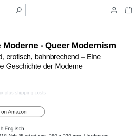
S
 Moderne - Queer Modernism
nd, erotisch, bahnbrechend – Eine
ive Geschichte der Moderne
tax plus shipping costs
 on Amazon
ch|Englisch