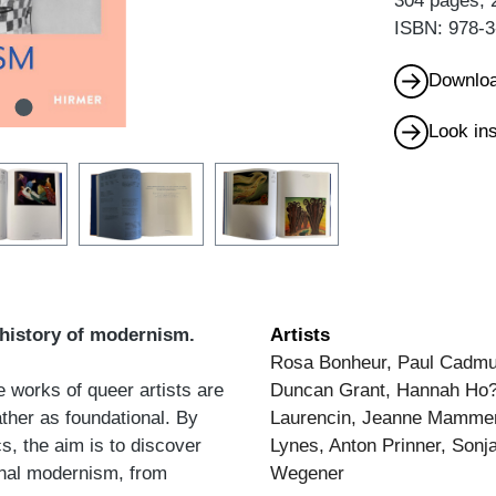
304 pages, 
ISBN: 978-3
Downloa
Look in
 history of modernism.
Artists
Rosa Bonheur, Paul Cadmus
e works of queer artists are
Duncan Grant, Hannah Ho?ch
ather as foundational. By
Laurencin, Jeanne Mammen,
s, the aim is to discover
Lynes, Anton Prinner, Sonj
ional modernism, from
Wegener