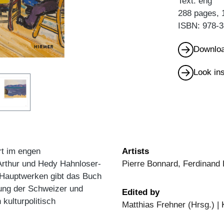
Text: eng
288 pages, 
ISBN: 978-3
Downloa
Look in
rt im engen
Artists
rthur und Hedy Hahnloser-
Pierre Bonnard, Ferdinand H
 Hauptwerken gibt das Buch
lung der Schweizer und
Edited by
kulturpolitisch
Matthias Frehner (Hrsg.) | 