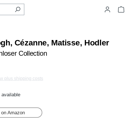
S
gh, Cézanne, Matisse, Hodler
loser Collection
tax plus shipping costs
 available
 on Amazon